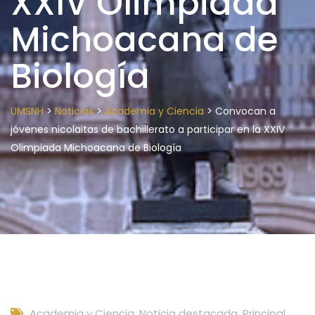
XXIV Olimpiada
Michoacana de
Biología
>
>
>
UMSNH
Noticias
Academia y Ciencia
Convocan a
jóvenes nicolaitas de bachillerato a participar en la XXIV
Olimpiada Michoacana de Biología
Academia y Ciencia
,
Noticia destacada
,
Principal