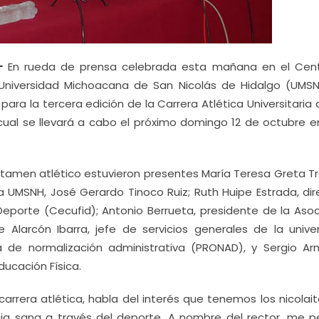
-
En rueda de prensa celebrada esta mañana en el Cen
 Universidad Michoacana de San Nicolás de Hidalgo (UMSN
ara la tercera edición de la Carrera Atlética Universitaria 
a cual se llevará a cabo el próximo domingo 12 de octubre 
rtamen atlético estuvieron presentes María Teresa Greta T
a UMSNH, José Gerardo Tinoco Ruiz; Ruth Huipe Estrada, dir
 Deporte (Cecufid); Antonio Berrueta, presidente de la Asoc
Alarcón Ibarra, jefe de servicios generales de la univer
a de normalización administrativa (PRONAD), y Sergio A
ucación Física.
 carrera atlética, habla del interés que tenemos los nicolai
cia sana a través del deporte. A nombre del rector, me p