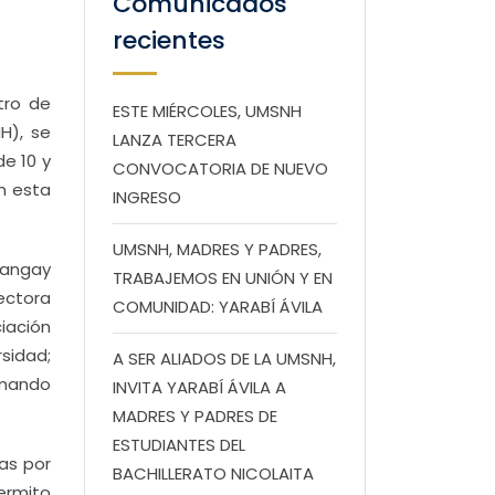
Comunicados
recientes
tro de
ESTE MIÉRCOLES, UMSNH
H), se
LANZA TERCERA
de 10 y
CONVOCATORIA DE NUEVO
en esta
INGRESO
UMSNH, MADRES Y PADRES,
rangay
TRABAJEMOS EN UNIÓN Y EN
ectora
COMUNIDAD: YARABÍ ÁVILA
iación
sidad;
A SER ALIADOS DE LA UMSNH,
rmando
INVITA YARABÍ ÁVILA A
MADRES Y PADRES DE
ESTUDIANTES DEL
tas por
BACHILLERATO NICOLAITA
ermito