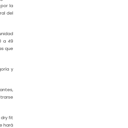
por la
ral del
unidad
0 a 49
ías que
oría y
antes,
strarse
dry fit
e hará