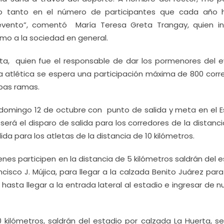
ito tanto en el número de participantes que cada año 
evento”, comentó María Teresa Greta Trangay, quien in
omo a la sociedad en general.
ta, quien fue el responsable de dar los pormenores del e
a atlética se espera una participación máxima de 800 corr
mbas ramas.
 domingo 12 de octubre con punto de salida y meta en el E
s será el disparo de salida para los corredores de la distanc
lida para los atletas de la distancia de 10 kilómetros.
nes participen en la distancia de 5 kilómetros saldrán del 
cisco J. Mújica, para llegar a la calzada Benito Juárez par
d hasta llegar a la entrada lateral al estadio e ingresar de 
 kilómetros, saldrán del estadio por calzada La Huerta, se