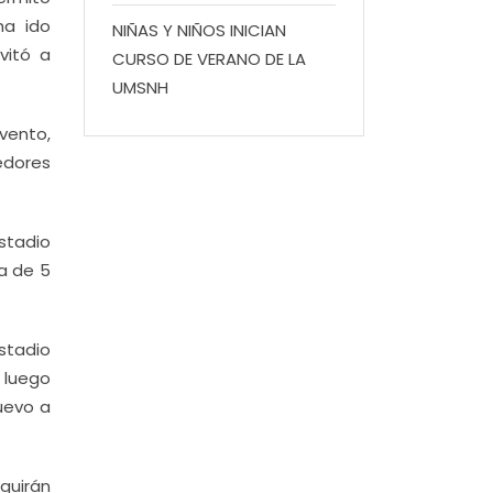
ha ido
NIÑAS Y NIÑOS INICIAN
vitó a
CURSO DE VERANO DE LA
UMSNH
vento,
edores
stadio
ia de 5
estadio
a luego
nuevo a
guirán