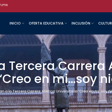
h.mx
INICIO
OFERTA EDUCATIVA
INCLUSIÓN
CULTU
 Tercera Carrera A
 “Creo en mi…soy ni
n a la Tercera Carrera Atlética Universitaria “Creo en mi…soy ni