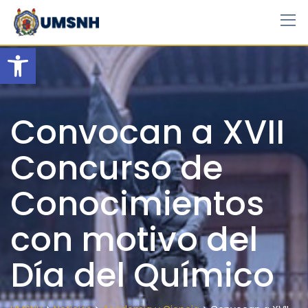
Skip
to
content
Open toolbar
Convocan a XVII
Concurso de
Conocimientos
con motivo del
Día del Químico