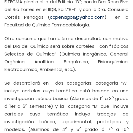
FITECMA planta alta del Edificio “D”; con la Dra. Rosa Elva
del Rio Torres en el IIQB, Edif.”B-I” y con la Dra. Consuelo
Cortés Penagos (
ccpenagos@yahoo.com
) en la
Facultad de Químico Farmacobiología.
Otro concurso que también se desarrollará con motivo
del Día del Químico será sobre carteles con
“
Tópicos
Selectos de Química” (Química Inorgánica, General,
Orgánica, Analítica, Bioquímica, Fisicoquímica,
Electroquímica, Ambiental, etc.).
Se desarrollará en dos categorías: categoría “A”,
incluye carteles cuya temática está basada en una
o
o
investigación teórica básica. (Alumnos de 1
a 3
grado
o
ó 1er a 6
semestre) y la categoría “B” que incluye
carteles cuya temática incluya trabajos de
investigación teórica, experimental, prototipos y
o
o
o
o
modelos. (Alumnos de 4
y 5
grado ó 7
a 10