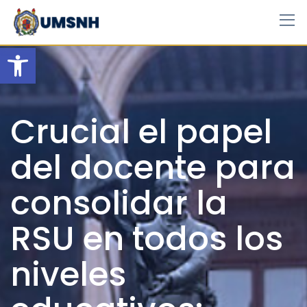
Skip
to
content
Open toolbar
Crucial el papel
del docente para
consolidar la
RSU en todos los
niveles