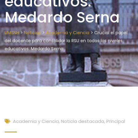
educativos:
Medardo Serna
>
>
>
UMSNH
Noticias
Academia y Ciencia
Crucial el papel
del docente para consolidar la RSU en todos los niveles
educativos: Medardo Serna
Academia y Ciencia
,
Noticia destacada
,
Principal