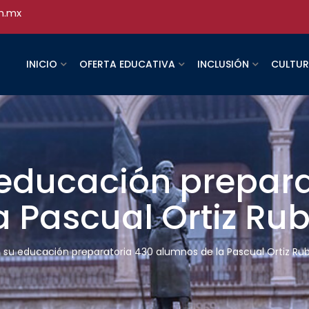
h.mx
INICIO
OFERTA EDUCATIVA
INCLUSIÓN
CULTU
educación prepara
 Pascual Ortiz Rub
su educación preparatoria 430 alumnos de la Pascual Ortiz Rub