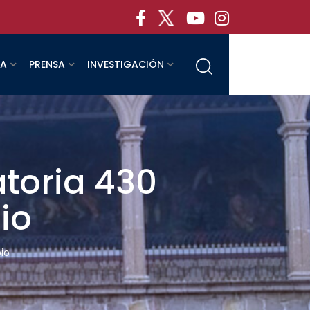
RA
PRENSA
INVESTIGACIÓN
toria 430
io
io