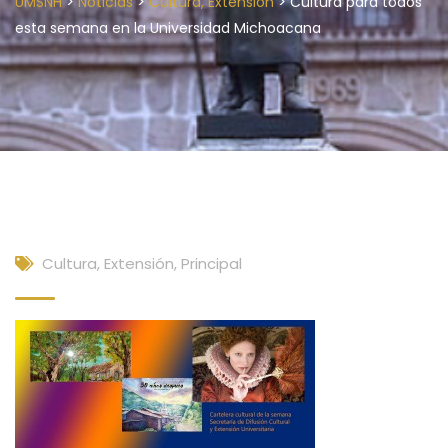
>
>
>
UMSNH
Noticias
Cultura, Extensión
Cultura para todos
esta semana en la Universidad Michoacana
Cultura, Extensión
,
Principal