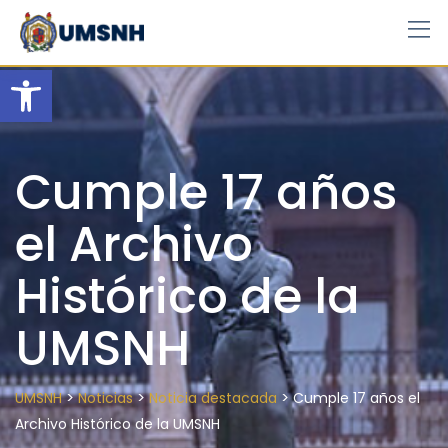
Skip
to
content
Open toolbar
Cumple 17 años
el Archivo
Histórico de la
UMSNH
>
>
>
UMSNH
Noticias
Noticia destacada
Cumple 17 años el
Archivo Histórico de la UMSNH