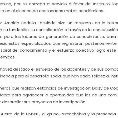
Ortuño, por su entrega al servicio a favor del Instituto, l
omo en el alcance de destacadas metas académicas.
r Arnoldo Bedolla Jacuinde hizo un recuento de la histor
on su fundación, su consolidación a través de la concecusió
io para las labores de generación de conocimiento, para 
fesionistas especializados que regresaron posteriorment
spiral del conocimiento y el esfuerzo colectivo logró este
démicos.
hávez destacó el esfuerzo de los docentes y de sus comp
inencia para el desarrollo social que han dado solidez al Inst
ros que realizan estancias de investigación: Daisy de Col
 palabra para agradecer la oportunidad que les da una com
r desarrollar sus proyectos de investigación.
erra de la UMSNH, el grupo Purenchékua y la presencia 