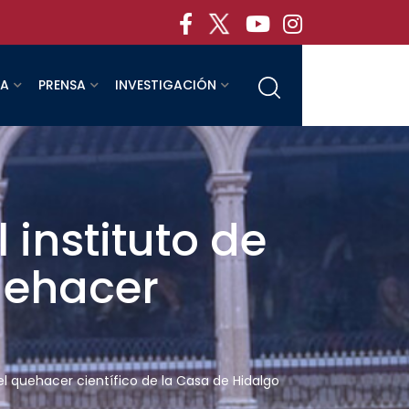
RA
PRENSA
INVESTIGACIÓN
instituto de
uehacer
l quehacer científico de la Casa de Hidalgo