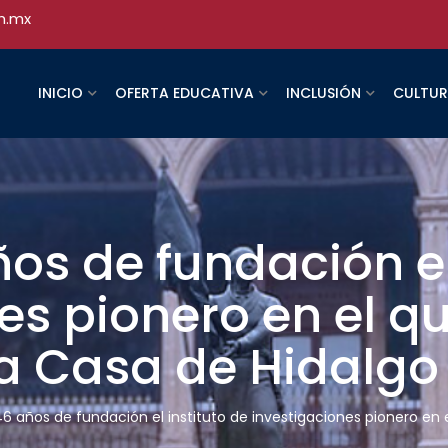
h.mx
INICIO
OFERTA EDUCATIVA
INCLUSIÓN
CULTU
s de fundación el 
es pionero en el q
 la Casa de Hidalgo
 años de fundación el instituto de investigaciones pionero en e