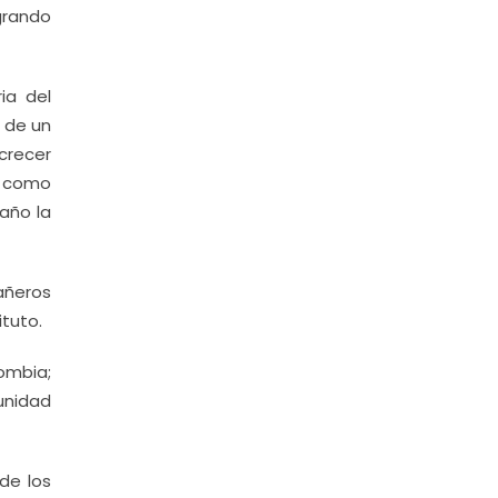
ogrando
ia del
n de un
crecer
e como
 año la
añeros
ituto.
ombia;
unidad
de los