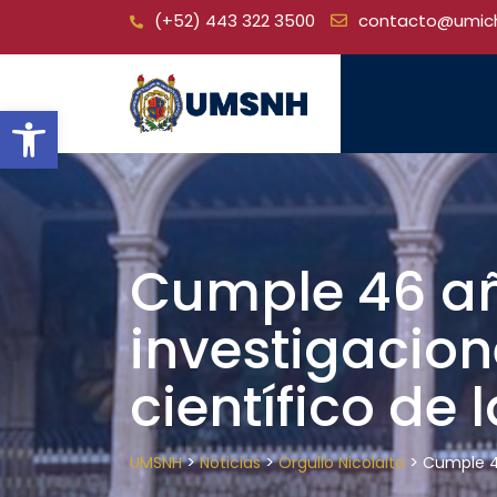
Skip
(+52) 443 322 3500
contacto@umic
to
content
Open toolbar
Cumple 46 año
investigacion
científico de
>
>
>
UMSNH
Noticias
Orgullo Nicolaita
Cumple 46