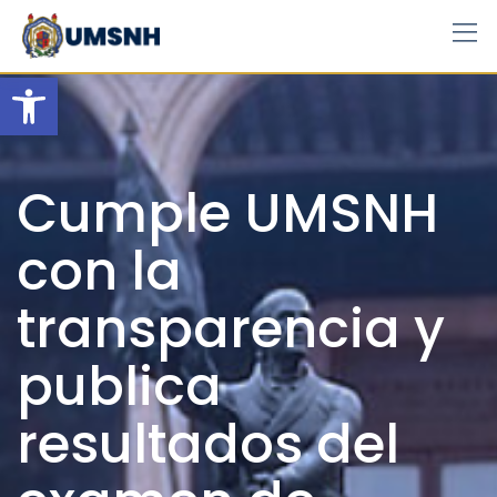
Skip
to
content
Open toolbar
Cumple UMSNH
con la
transparencia y
publica
resultados del