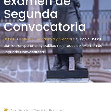
examen de
Segunda
Convocatoria
>
>
>
UMSNH
Noticias
Academia y Ciencia
Cumple UMSNH
con la transparencia y publica resultados del examen de
Segunda Convocatoria
Academia y Ciencia
,
Principal