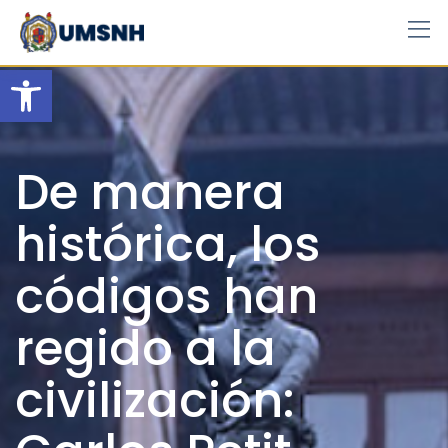
Skip
to
content
Open toolbar
De manera
histórica, los
códigos han
regido a la
civilización: