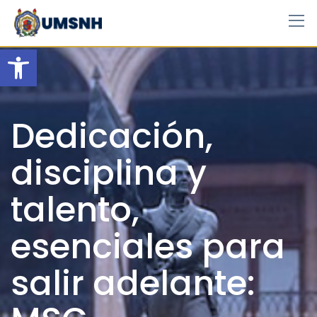
Skip
to
content
Open toolbar
Dedicación,
disciplina y
talento,
esenciales para
salir adelante: