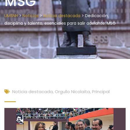
MSG
>
>
>
UMSNH
Noticias
Noticia destacada
Dedicación,
disciplina y talento, esenciales para salir adelante: MSG
Noticia destacada
,
Orgullo Nicolaita
,
Principal