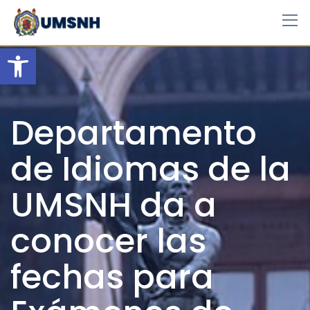
Skip
to
content
Open toolbar
Departamento
de Idiomas de la
UMSNH da a
conocer las
fechas para