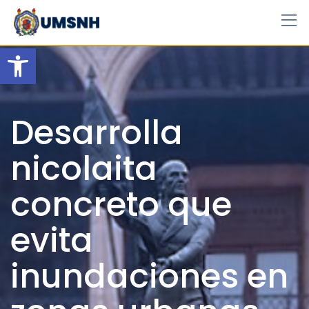
Skip
to
content
Open toolbar
Desarrolla
nicolaita
concreto que
evita
inundaciones en