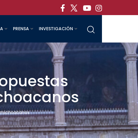
RA
PRENSA
INVESTIGACIÓN
ropuestas
ichoacanos
os michoacanos