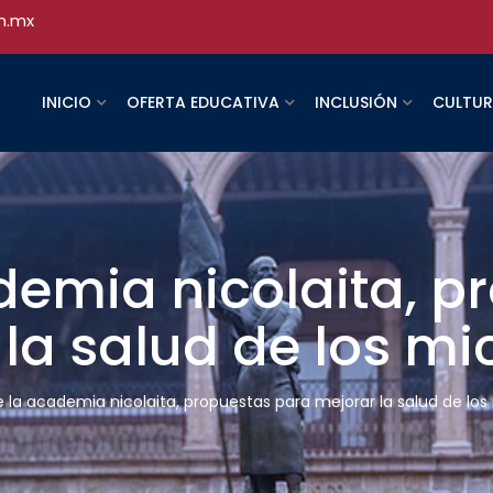
h.mx
INICIO
OFERTA EDUCATIVA
INCLUSIÓN
CULTU
demia nicolaita, p
 la salud de los m
 la academia nicolaita, propuestas para mejorar la salud de l