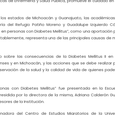
cas de Enfermería y Salud Pública, promueve el cuidado en
 los estados de Michoacán y Guanajuato, las académicas
aría del Refugio Patiño Moreno y Guadalupe Izquierdo Cá
n en personas con Diabetes Mellitus”, como una aportación 
tablemente, representa una de las principales causas de 
 sobre las consecuencias de la Diabetes Mellitus II en
enses y en Michoacán, y las acciones que se debe realizar p
rvación de la salud y la calidad de vida de quienes pade
onas con Diabetes Mellitus” fue presentada en la Escu
esidida por la directora de la misma, Adriana Calderón Gui
ores de la Institución.
inadora del Centro de Estudios Migratorios de la Unive