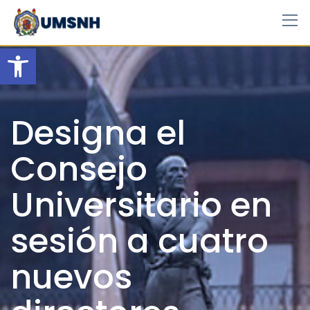
Skip
to
content
Open toolbar
Designa el
Consejo
Universitario en
sesión a cuatro
nuevos