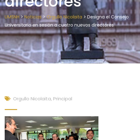
directores
>
>
>
UMSNH
Noticias
Orgullo Nicolaita
Designa el Consejo
Universitario en sesión a cuatro nuevos directores
Orgullo Nicolaita
,
Principal