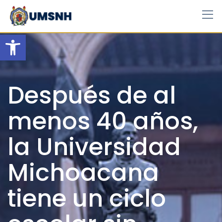
Skip
to
content
Open toolbar
Después de al
menos 40 años,
la Universidad
Michoacana
tiene un ciclo