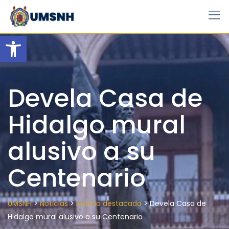
Skip
to
content
Open toolbar
Devela Casa de
Hidalgo mural
alusivo a su
Centenario
>
>
>
UMSNH
Noticias
Noticia destacada
Devela Casa de
Hidalgo mural alusivo a su Centenario