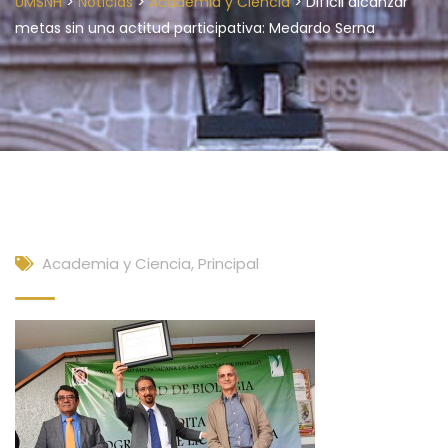
>
>
>
UMSNH
Noticias
Academia y Ciencia
Difícil alcanzar
metas sin una actitud participativa: Medardo Serna
Academia y Ciencia
,
Principal