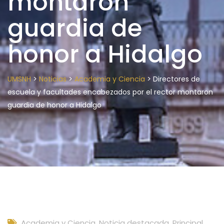
montaron
guardia de
honor a Hidalgo
>
>
>
UMSNH
Noticias
Academia y Ciencia
Directores de
escuela y facultades encabezados por el rector montaron
guardia de honor a Hidalgo
Academia y Ciencia
,
Noticia destacada
,
Principal