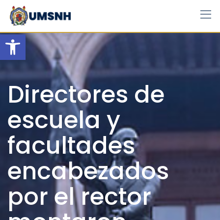
Skip
to
content
Open toolbar
Directores de
escuela y
facultades
encabezados
por el rector