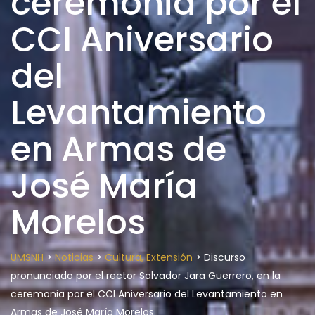
ceremonia por el
CCI Aniversario
del
Levantamiento
en Armas de
José María
Morelos
>
>
>
UMSNH
Noticias
Cultura, Extensión
Discurso
pronunciado por el rector Salvador Jara Guerrero, en la
ceremonia por el CCI Aniversario del Levantamiento en
Armas de José María Morelos