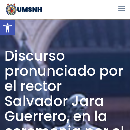
Skip
to
content
Open toolbar
Discurso
pronunciado por
el rector
Salvador Jara
Guerrero, en la