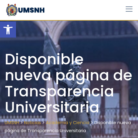
Skip
to
content
Open toolbar
Disponible
nueva página de
Transparencia
Universitaria
>
>
>
UMSNH
Noticias
Academia y Ciencia
Disponible nueva
página de Transparencia Universitaria