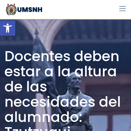
Skip
to
content
Open toolbar
Docentes deben
estar a la altura
de las
necesidades del
alumnado: