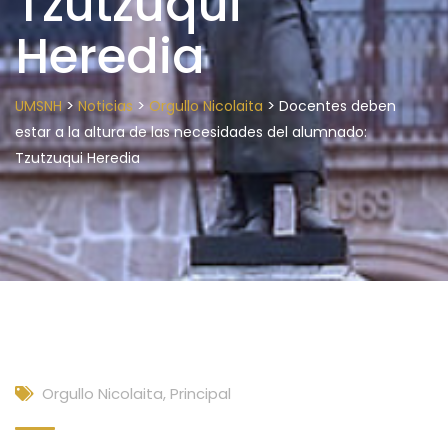
Tzutzuqui
Heredia
>
>
>
UMSNH
Noticias
Orgullo Nicolaita
Docentes deben
estar a la altura de las necesidades del alumnado:
Tzutzuqui Heredia
Orgullo Nicolaita
,
Principal