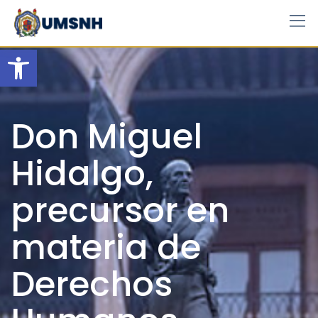
Skip
to
content
Open toolbar
Don Miguel
Hidalgo,
precursor en
materia de
Derechos