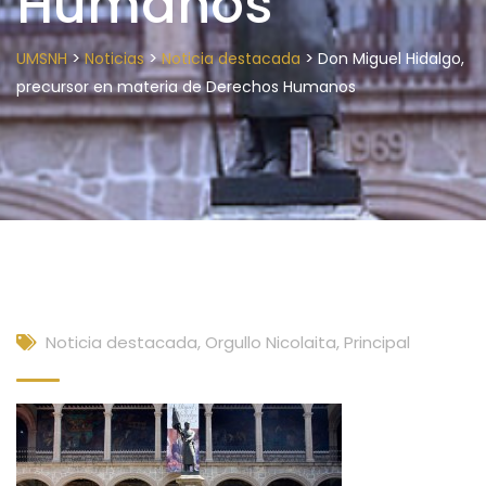
Humanos
>
>
>
UMSNH
Noticias
Noticia destacada
Don Miguel Hidalgo,
precursor en materia de Derechos Humanos
Noticia destacada
,
Orgullo Nicolaita
,
Principal