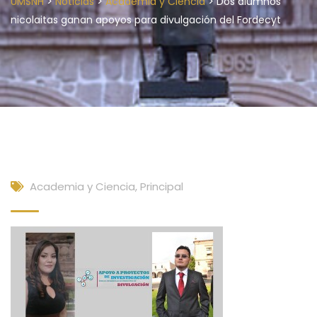
>
>
>
UMSNH
Noticias
Academia y Ciencia
Dos alumnos
nicolaitas ganan apoyos para divulgación del Fordecyt
Academia y Ciencia
,
Principal