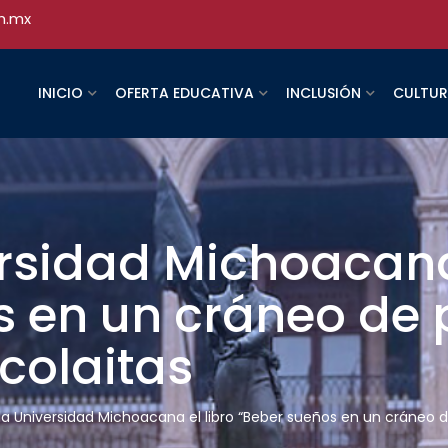
h.mx
INICIO
OFERTA EDUCATIVA
INCLUSIÓN
CULTU
ersidad Michoacana
 en un cráneo de 
colaitas
 la Universidad Michoacana el libro “Beber sueños en un cráneo d