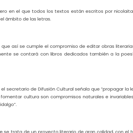
ro en el que todos los textos están escritos por nicolaita
el ámbito de las letras.
ó que así se cumple el compromiso de editar obras literaria
mente se contará con libros dedicados también a la poesí
 el secretario de Difusión Cultural señala que “propagar la l
 y fomentar cultura son compromisos naturales e invariables
idalgo”.
se trata de un proyecto literario de gran calidad, con el 