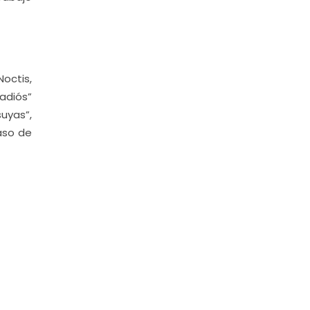
octis,
 adiós”
suyas”,
caso de