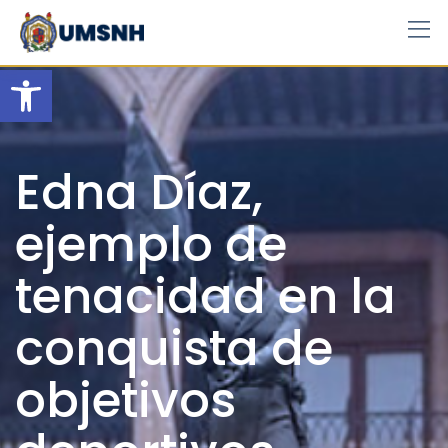
Skip
to
content
Open toolbar
Edna Díaz,
ejemplo de
tenacidad en la
conquista de
objetivos