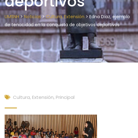
deportivos
>
>
>
UMSNH
Noticias
Cultura, Extensión
Edna Díaz, ejemplo
de tenacidad en la conquista de objetivos deportivos
Cultura, Extensión
,
Principal