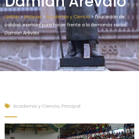
Damián Arévalo
>
>
>
UMSNH
Noticias
Academia y Ciencia
Educación de
calidad, esencial para hacer frente a la demanda social:
Damián Arévalo
Academia y Ciencia
,
Principal