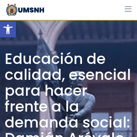
Skip
to
content
Open toolbar
Educación de
calidad, esencial
para hacer
frente a la
demanda social: