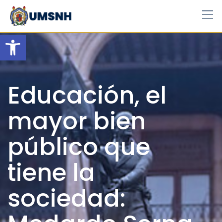
Skip
to
content
Open toolbar
Educación, el
mayor bien
público que
tiene la
sociedad: