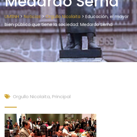
Medardo Serna
>
>
>
UMSNH
Noticias
Orgullo Nicolaita
Educación, el mayor
bien público que tiene la sociedad: Medardo Serna
Orgullo Nicolaita
,
Principal