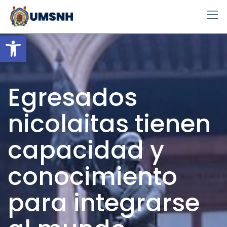
Skip
to
content
Open toolbar
Egresados
nicolaitas tienen
capacidad y
conocimiento
para integrarse