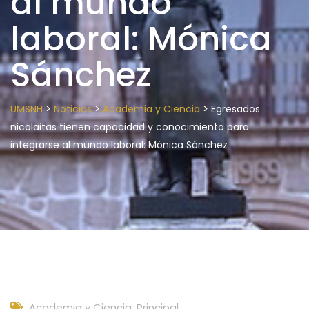
al mundo
laboral: Mónica
Sánchez
>
>
>
UMSNH
Noticias
Academia y Ciencia
Egresados
nicolaitas tienen capacidad y conocimiento para
integrarse al mundo laboral: Mónica Sánchez
Academia y Ciencia
,
Principal