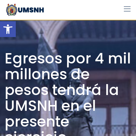
Skip
to
content
Open toolbar
Egresos por 4 mil
millones de
pesos tendrá la
UMSNH en el
presente