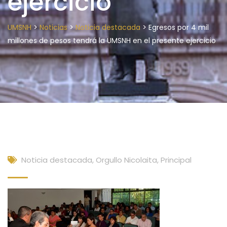
ejercicio
>
>
>
UMSNH
Noticias
Noticia destacada
Egresos por 4 mil
millones de pesos tendrá la UMSNH en el presente ejercicio
Noticia destacada
,
Orgullo Nicolaita
,
Principal