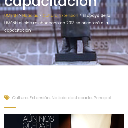
capacitación
>
>
>
UMSNH
Noticias
Cultura, Extensión
El apoyo de la
UMSNH al cine michoacano en 2013 se orientará a la
capacitación
Cultura, Extensión
,
Noticia destacada
,
Principal