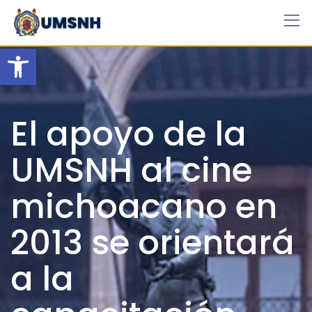
Skip
to
content
Open toolbar
El apoyo de la
UMSNH al cine
michoacano en
2013 se orientará
a la