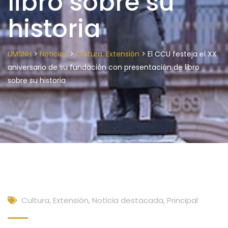
libro sobre su
historia
>
>
>
UMSNH
Noticias
Cultura, Extensión
El CCU festeja el XX
aniversario de su fundación con presentación de libro
sobre su historia
Cultura, Extensión
,
Noticia destacada
,
Principal