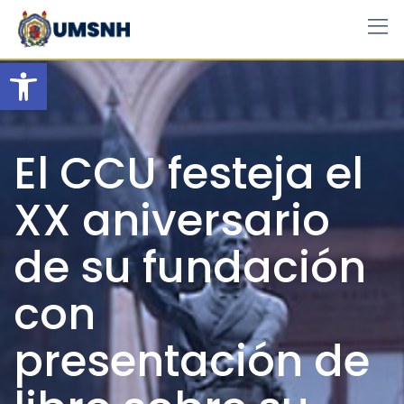
Skip
to
content
Open toolbar
El CCU festeja el
XX aniversario
de su fundación
con
presentación de