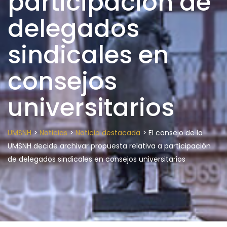
participación de
delegados
sindicales en
consejos
universitarios
>
>
>
UMSNH
Noticias
Noticia destacada
El consejo de la
UMSNH decide archivar propuesta relativa a participación
de delegados sindicales en consejos universitarios