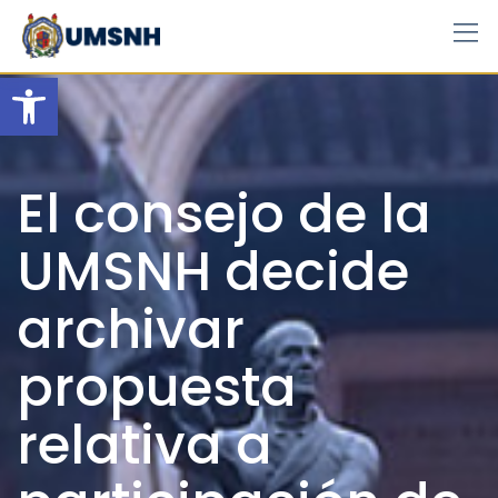
Skip
to
content
Open toolbar
El consejo de la
UMSNH decide
archivar
propuesta
relativa a