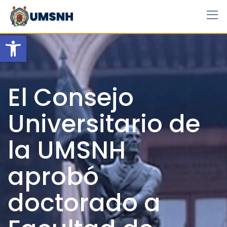
Skip
to
content
Open toolbar
El Consejo
Universitario de
la UMSNH
aprobó
doctorado a