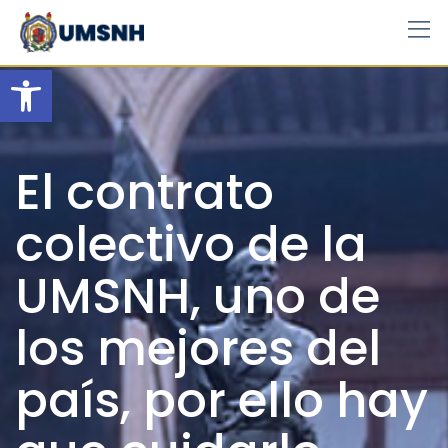
Skip
to
content
Open toolbar
El contrato
colectivo de la
UMSNH, uno de
los mejores del
país, por ello hay