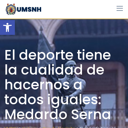
Skip
to
content
Open toolbar
El deporte tiene
la cualidad de
hacernos a
todos iguales:
Medardo Serna