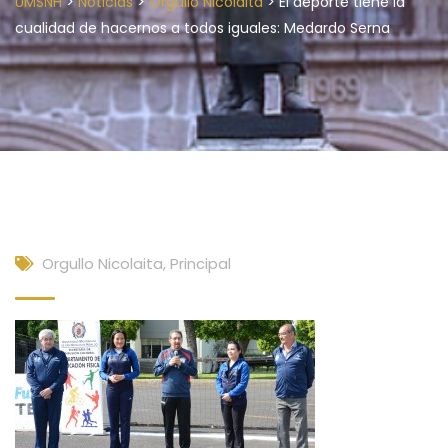
>
>
>
UMSNH
Noticias
Orgullo Nicolaita
El deporte tiene la
cualidad de hacernos a todos iguales: Medardo Serna
Orgullo Nicolaita
,
Principal