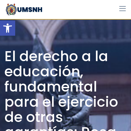
Skip
to
content
Open toolbar
El derecho a la
educación,
fundamental
para el ejercicio
de otras