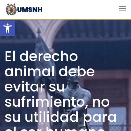
Skip
to
content
Open toolbar
El derecho
animal debe
evitar su
sufrimiento, no
su utilidad para