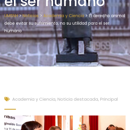
el ser humano
>
>
>
UMSNH
Noticias
Academia y Ciencia
El derecho animal
debe evitar su sufrimiento, no su utilidad para el ser
humano
Academia y Ciencia
,
Noticia destacada
,
Principal