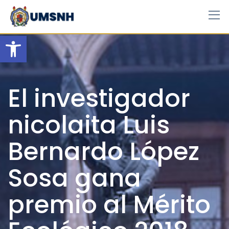
Skip
to
content
Open toolbar
El investigador
nicolaita Luis
Bernardo López
Sosa gana
premio al Mérito