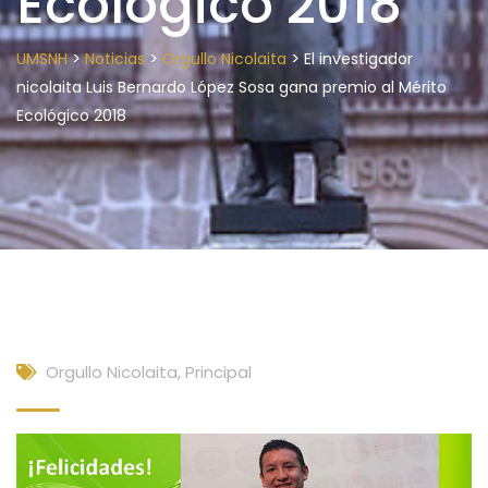
Ecológico 2018
>
>
>
UMSNH
Noticias
Orgullo Nicolaita
El investigador
nicolaita Luis Bernardo López Sosa gana premio al Mérito
Ecológico 2018
Orgullo Nicolaita
,
Principal