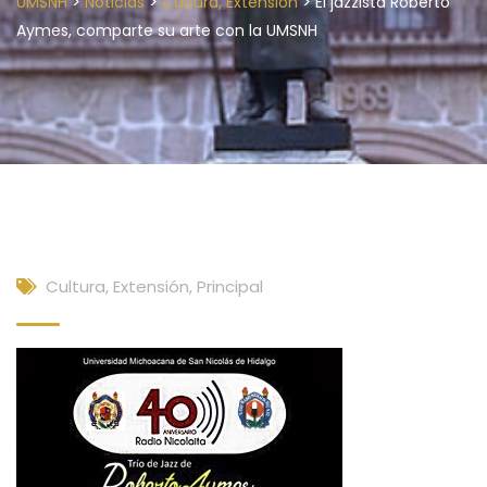
>
>
>
UMSNH
Noticias
Cultura, Extensión
El jazzista Roberto
Aymes, comparte su arte con la UMSNH
Cultura, Extensión
,
Principal