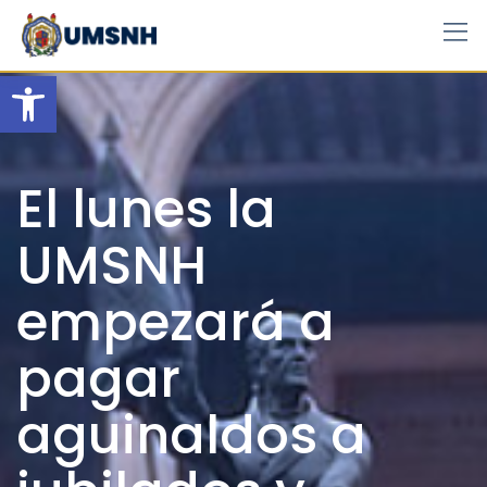
Skip
to
content
Open toolbar
El lunes la
UMSNH
empezará a
pagar
aguinaldos a