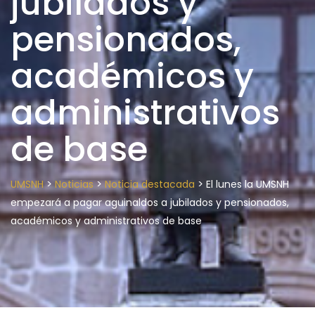
jubilados y
pensionados,
académicos y
administrativos
de base
>
>
>
UMSNH
Noticias
Noticia destacada
El lunes la UMSNH
empezará a pagar aguinaldos a jubilados y pensionados,
académicos y administrativos de base