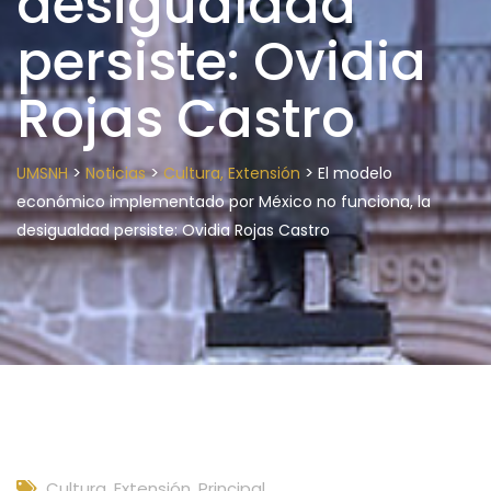
desigualdad
persiste: Ovidia
Rojas Castro
>
>
>
UMSNH
Noticias
Cultura, Extensión
El modelo
económico implementado por México no funciona, la
desigualdad persiste: Ovidia Rojas Castro
Cultura, Extensión
,
Principal