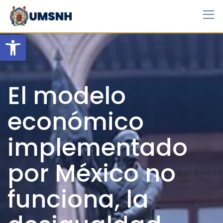
Skip
to
content
Open toolbar
El modelo
económico
implementado
por México no
funciona, la