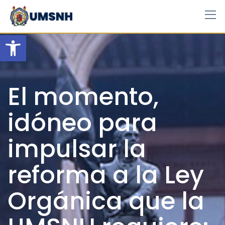
Skip
to
content
Open toolbar
El momento,
idóneo para
impulsar la
reforma a la Ley
Orgánica que la