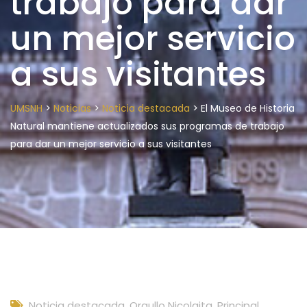
trabajo para dar
un mejor servicio
a sus visitantes
>
>
>
UMSNH
Noticias
Noticia destacada
El Museo de Historia
Natural mantiene actualizados sus programas de trabajo
para dar un mejor servicio a sus visitantes
Noticia destacada
,
Orgullo Nicolaita
,
Principal