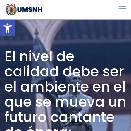
Skip
to
content
Open toolbar
El nivel de
calidad debe ser
el ambiente en el
que se mueva un
futuro cantante