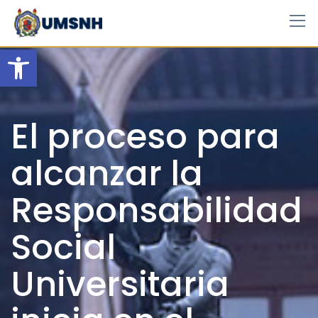
Skip
to
content
Open toolbar
El proceso para
alcanzar la
Responsabilidad
Social
Universitaria