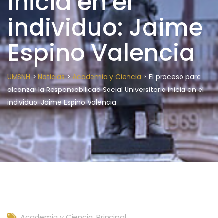
inicia en el
individuo: Jaime
Espino Valencia
>
>
>
UMSNH
Noticias
Academia y Ciencia
El proceso para
alcanzar la Responsabilidad Social Universitaria inicia en el
individuo: Jaime Espino Valencia
Academia y Ciencia
,
Principal