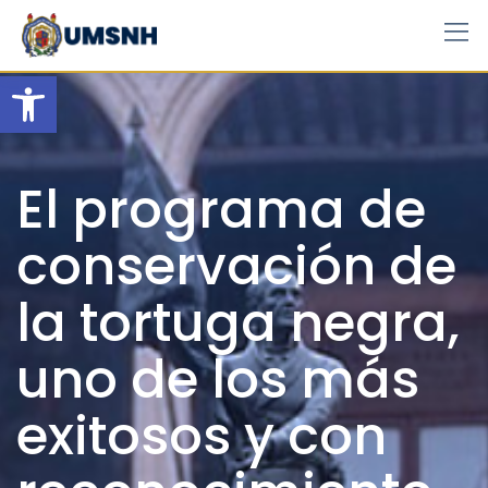
Skip
to
content
Open toolbar
El programa de
conservación de
la tortuga negra,
uno de los más
exitosos y con