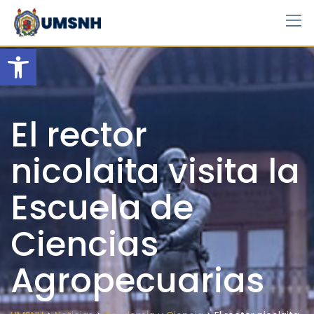
Skip
to
content
Open toolbar
El rector
nicolaita visita la
Escuela de
Ciencias
Agropecuarias