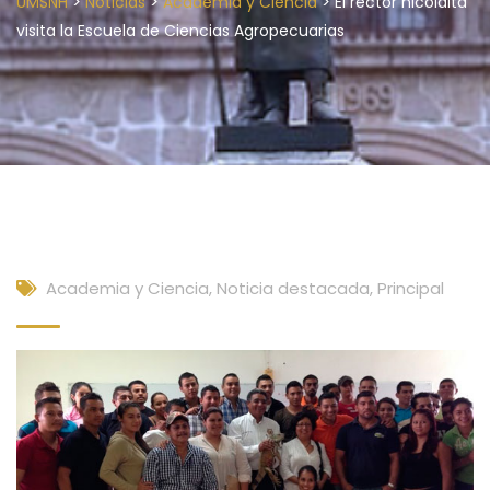
>
>
>
UMSNH
Noticias
Academia y Ciencia
El rector nicolaita
visita la Escuela de Ciencias Agropecuarias
Academia y Ciencia
,
Noticia destacada
,
Principal