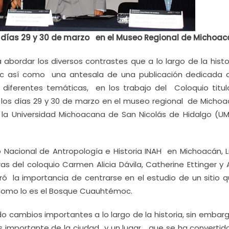
 días 29 y 30 de marzo en el Museo Regional de Michoac
 abordar los diversos contrastes que a lo largo de la hist
 así como una antesala de una publicación dedicada 
n diferentes temáticas, en los trabajo del Coloquio titul
los días 29 y 30 de marzo en el museo regional de Michoac
 la Universidad Michoacana de San Nicolás de Hidalgo (UM
Nacional de Antropología e Historia INAH en Michoacán, L
as del coloquio Carmen Alicia Dávila, Catherine Ettinger y 
aloró la importancia de centrarse en el estudio de un sitio
 como lo es el Bosque Cuauhtémoc.
o cambios importantes a lo largo de la historia, sin embar
importante de la ciudad y un lugar que se ha convertido