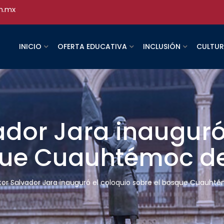
h.mx
INICIO
OFERTA EDUCATIVA
INCLUSIÓN
CULTU
vador Jara inauguró
que Cuauhtémoc de
ctor Salvador Jara inauguró el coloquio sobre el bosque Cuauht