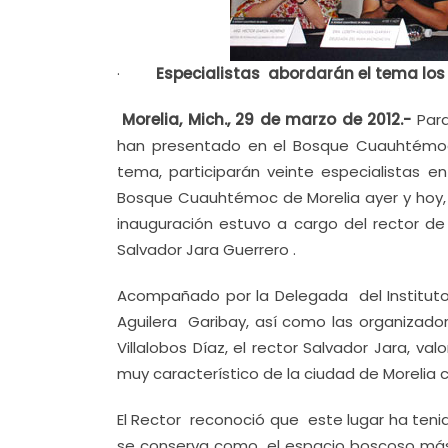
·
Especialistas abordarán el tema los
Morelia, Mich., 29 de marzo de 2012.-
Para
han presentado en el Bosque Cuauhtémoc
tema, participarán veinte especialistas e
Bosque Cuauhtémoc de Morelia ayer y hoy, 
inauguración estuvo a cargo del rector de
Salvador Jara Guerrero .
Acompañado por la Delegada del Instituto 
Aguilera Garibay, así como las organizador
Villalobos Díaz, el rector Salvador Jara, v
muy característico de la ciudad de Morelia
El Rector reconoció que este lugar ha tenid
se conserva como el espacio boscoso más 