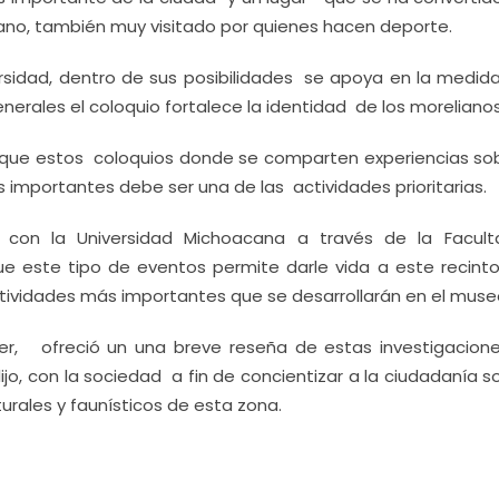
bano, también muy visitado por quienes hacen deporte.
sidad, dentro de sus posibilidades se apoya en la medida
rales el coloquio fortalece la identidad de los morelianos
isó que estos coloquios donde se comparten experiencias sob
mportantes debe ser una de las actividades prioritarias.
o con la Universidad Michoacana a través de la Facul
e este tipo de eventos permite darle vida a este recin
tividades más importantes que se desarrollarán en el muse
er, ofreció un una breve reseña de estas investigacion
o, con la sociedad a fin de concientizar a la ciudadanía so
urales y faunísticos de esta zona.