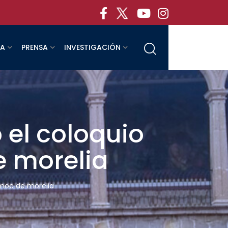
RA
PRENSA
INVESTIGACIÓN
 el coloquio
 morelia
émoc de morelia