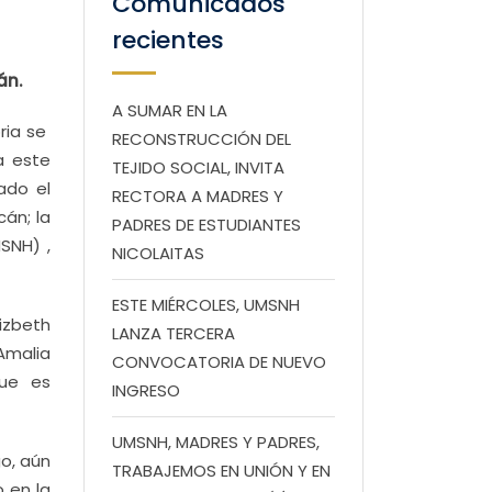
Comunicados
recientes
án.
A SUMAR EN LA
oria se
RECONSTRUCCIÓN DEL
a este
TEJIDO SOCIAL, INVITA
ado el
RECTORA A MADRES Y
án; la
PADRES DE ESTUDIANTES
SNH) ,
NICOLAITAS
ESTE MIÉRCOLES, UMSNH
izbeth
LANZA TERCERA
Amalia
CONVOCATORIA DE NUEVO
 que es
INGRESO
UMSNH, MADRES Y PADRES,
go, aún
TRABAJEMOS EN UNIÓN Y EN
 en la