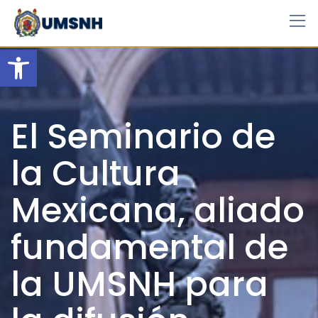
Skip
to
content
Open toolbar
El Seminario de
la Cultura
Mexicana, aliado
fundamental de
la UMSNH para